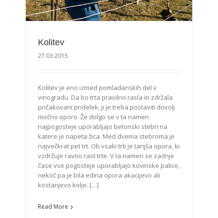
Kolitev
27.03.2015
Kolitev je eno izmed pomladanskih del v
vinogradu. Da bo trta pravilno rasla in zdržala
pričakovani pridelek, ji je treba postaviti dovolj
močno oporo. Že dolgo se v ta namen
najpogosteje uporabljajo betonski stebri na
katere je napeta žica. Med dvema stebroma je
največkrat pet trt. Ob vsaki trti je tanjša opora, ki
vzdržuje ravno rast trte. V ta namen se zadnje
čase vse pogosteje uporabljajo kovinske palice,
nekoč pa je bila edina opora akacijevo ali
kostanjevo kolje. […]
Read More