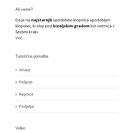
Ali veste?
Da je na
najstarejši
upodobitvi klopotca upodobljen
klopotec, ki stoji pod
bizeljskim gradom
kot vetrnica s
šestimi kraki.
Več...
Turistična ponudba
Vinarji
Pešpoti
Repnice
Podjetja
Video