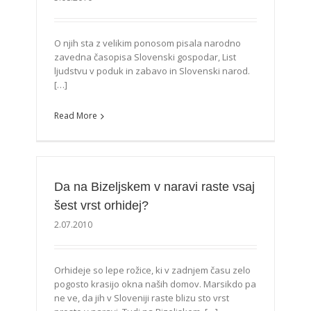
O njih sta z velikim ponosom pisala narodno
zavedna časopisa Slovenski gospodar, List
ljudstvu v poduk in zabavo in Slovenski narod.
[…]
Read More
Da na Bizeljskem v naravi raste vsaj
šest vrst orhidej?
2.07.2010
Orhideje so lepe rožice, ki v zadnjem času zelo
pogosto krasijo okna naših domov. Marsikdo pa
ne ve, da jih v Sloveniji raste blizu sto vrst