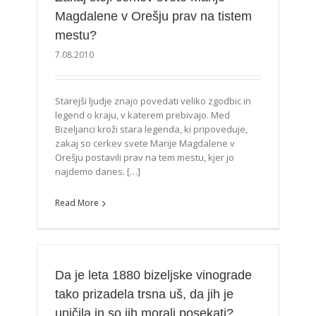
Magdalene v Orešju prav na tistem
mestu?
7.08.2010
Starejši ljudje znajo povedati veliko zgodbic in
legend o kraju, v katerem prebivajo. Med
Bizeljanci kroži stara legenda, ki pripoveduje,
zakaj so cerkev svete Marije Magdalene v
Orešju postavili prav na tem mestu, kjer jo
najdemo danes. […]
Read More
Da je leta 1880 bizeljske vinograde
tako prizadela trsna uš, da jih je
uničila in so jih morali posekati?