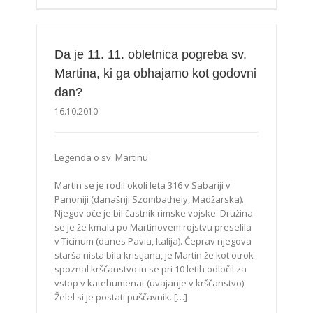
Da je 11. 11. obletnica pogreba sv.
Martina, ki ga obhajamo kot godovni
dan?
16.10.2010
Legenda o sv. Martinu
Martin se je rodil okoli leta 316 v Sabariji v
Panoniji (današnji Szombathely, Madžarska).
Njegov oče je bil častnik rimske vojske. Družina
se je že kmalu po Martinovem rojstvu preselila
v Ticinum (danes Pavia, Italija). Čeprav njegova
starša nista bila kristjana, je Martin že kot otrok
spoznal krščanstvo in se pri 10 letih odločil za
vstop v katehumenat (uvajanje v krščanstvo).
Želel si je postati puščavnik. […]