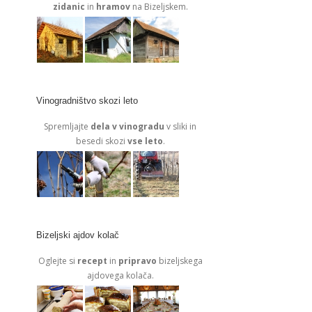
zidanic
in
hramov
na Bizeljskem.
Vinogradništvo skozi leto
Spremljajte
dela v vinogradu
v sliki in
besedi skozi
vse leto
.
Bizeljski ajdov kolač
Oglejte si
recept
in
pripravo
bizeljskega
ajdovega kolača.