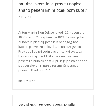
na Bizeljskem in je prav tu napisal
znano pesem En hribček bom kupil?
7.09.2010
Anton Martin Slomšek se je rodil 26. novembra
1800 in umrl 24. septembra 1862. Deloval je kot
duhovnik, pisatelj, pesnik in pedagog. Kot
kaplan je dve leti deloval tudi na Bizeljskem.
Prav pod lipo pri vodnjaku pri cerkvi svetega
Lovrenca naj bi A. M. Slomšek napisal znano
pesem En hribček bom kupil, ki je postala znana
po vsej Sloveniji, nanjo pa smo še posebej
ponosni Bizeljanci. […]
Read More
Zakaj stoji cerkev svete Marije