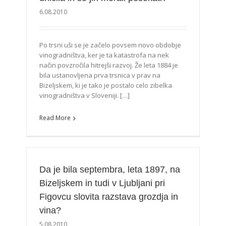
6.08.2010
Po trsni uši se je začelo povsem novo obdobje
vinogradništva, ker je ta katastrofa na nek
način povzročila hitrejši razvoj. Že leta 1884 je
bila ustanovljena prva trsnica v prav na
Bizeljskem, ki je tako je postalo celo zibelka
vinogradništva v Sloveniji. […]
Read More
Da je bila septembra, leta 1897, na
Bizeljskem in tudi v Ljubljani pri
Figovcu slovita razstava grozdja in
vina?
5.08.2010