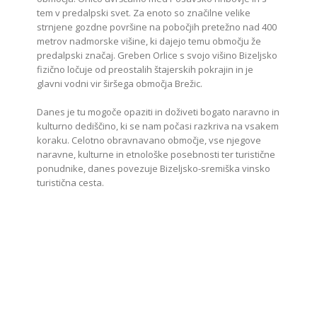
tem v predalpski svet. Za enoto so značilne velike
strnjene gozdne površine na pobočjih pretežno nad 400
metrov nadmorske višine, ki dajejo temu območju že
predalpski značaj. Greben Orlice s svojo višino Bizeljsko
fizično ločuje od preostalih štajerskih pokrajin in je
glavni vodni vir širšega območja Brežic.
Danes je tu mogoče opaziti in doživeti bogato naravno in
kulturno dediščino, ki se nam počasi razkriva na vsakem
koraku. Celotno obravnavano območje, vse njegove
naravne, kulturne in etnološke posebnosti ter turistične
ponudnike, danes povezuje Bizeljsko-sremiška vinsko
turistična cesta.