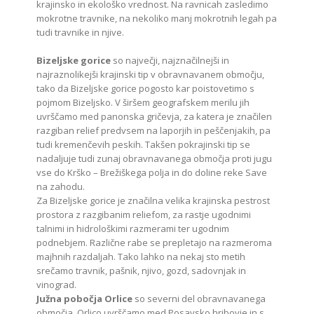
krajinsko in ekološko vrednost. Na ravnicah zasledimo
mokrotne travnike, na nekoliko manj mokrotnih legah pa
tudi travnike in njive.
Bizeljske gorice
so največji, najznačilnejši in
najraznolikejši krajinski tip v obravnavanem območju,
tako da Bizeljske gorice pogosto kar poistovetimo s
pojmom Bizeljsko. V širšem geografskem merilu jih
uvrščamo med panonska gričevja, za katera je značilen
razgiban relief predvsem na laporjih in peščenjakih, pa
tudi kremenčevih peskih. Takšen pokrajinski tip se
nadaljuje tudi zunaj obravnavanega območja proti jugu
vse do Krško – Brežiškega polja in do doline reke Save
na zahodu.
Za Bizeljske gorice je značilna velika krajinska pestrost
prostora z razgibanim reliefom, za rastje ugodnimi
talnimi in hidrološkimi razmerami ter ugodnim
podnebjem. Različne rabe se prepletajo na razmeroma
majhnih razdaljah. Tako lahko na nekaj sto metih
srečamo travnik, pašnik, njivo, gozd, sadovnjak in
vinograd.
Južna pobočja Orlice
so severni del obravnavanega
območja. Orlico uvrščamo med Posavsko hribovje in s