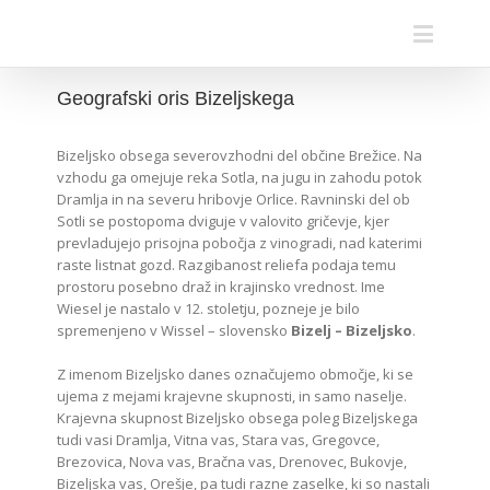
Geografski oris Bizeljskega
Bizeljsko obsega severovzhodni del občine Brežice. Na
vzhodu ga omejuje reka Sotla, na jugu in zahodu potok
Dramlja in na severu hribovje Orlice. Ravninski del ob
Sotli se postopoma dviguje v valovito gričevje, kjer
prevladujejo prisojna pobočja z vinogradi, nad katerimi
raste listnat gozd. Razgibanost reliefa podaja temu
prostoru posebno draž in krajinsko vrednost. Ime
Wiesel je nastalo v 12. stoletju, pozneje je bilo
spremenjeno v Wissel – slovensko
Bizelj – Bizeljsko
.
Z imenom Bizeljsko danes označujemo območje, ki se
ujema z mejami krajevne skupnosti, in samo naselje.
Krajevna skupnost Bizeljsko obsega poleg Bizeljskega
tudi vasi Dramlja, Vitna vas, Stara vas, Gregovce,
Brezovica, Nova vas, Bračna vas, Drenovec, Bukovje,
Bizeljska vas, Orešje, pa tudi razne zaselke, ki so nastali