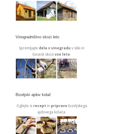
Vinogradništvo skozi leto
Spremljajte
dela v vinogradu
v sliki in
besedi skozi
vse leto
.
Bizeljski ajdov kolač
Oglejte si
recept
in
pripravo
bizeljskega
ajdovega kolača.