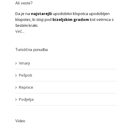
Ali veste?
Da je na
najstarejši
upodobitvi klopotca upodobljen
klopotec, ki stoji pod
bizeljskim gradom
kot vetrnica s
šestimi kraki.
Več...
Turistična ponudba
Vinarji
Pešpoti
Repnice
Podjetja
Video