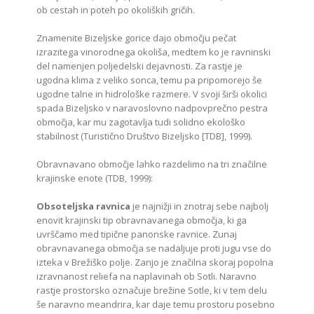
ob cestah in poteh po okoliških gričih.
Znamenite Bizeljske gorice dajo območju pečat
izrazitega vinorodnega okoliša, medtem ko je ravninski
del namenjen poljedelski dejavnosti. Za rastje je
ugodna klima z veliko sonca, temu pa pripomorejo še
ugodne talne in hidrološke razmere. V svoji širši okolici
spada Bizeljsko v naravoslovno nadpovprečno pestra
območja, kar mu zagotavlja tudi solidno ekološko
stabilnost (Turistično Društvo Bizeljsko [TDB], 1999).
Obravnavano območje lahko razdelimo na tri značilne
krajinske enote (TDB, 1999):
Obsoteljska ravnica
je najnižji in znotraj sebe najbolj
enovit krajinski tip obravnavanega območja, ki ga
uvrščamo med tipične panonske ravnice. Zunaj
obravnavanega območja se nadaljuje proti jugu vse do
izteka v Brežiško polje. Zanjo je značilna skoraj popolna
izravnanost reliefa na naplavinah ob Sotli. Naravno
rastje prostorsko označuje brežine Sotle, ki v tem delu
še naravno meandrira, kar daje temu prostoru posebno