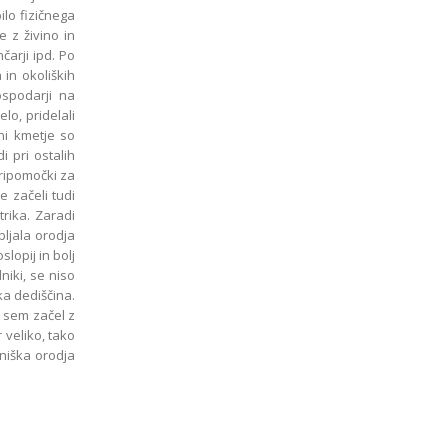
bilo fizičnega
e z živino in
nčarji ipd. Po
 in okoliških
ospodarji na
elo, pridelali
žni kmetje so
i pri ostalih
pripomočki za
 začeli tudi
ktrika. Zaradi
ljala orodja
slopij in bolj
niki, se niso
ka dediščina.
a sem začel z
r veliko, tako
dniška orodja