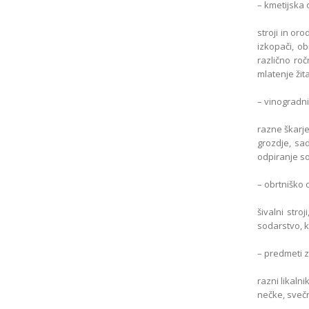
– kmetijska 
stroji in oro
izkopači, ob
različno roč
mlatenje žita
– vinogradni
razne škarje
grozdje, sadj
odpiranje s
– obrtniško 
šivalni stro
sodarstvo, k
– predmeti 
razni likalni
nečke, svečn