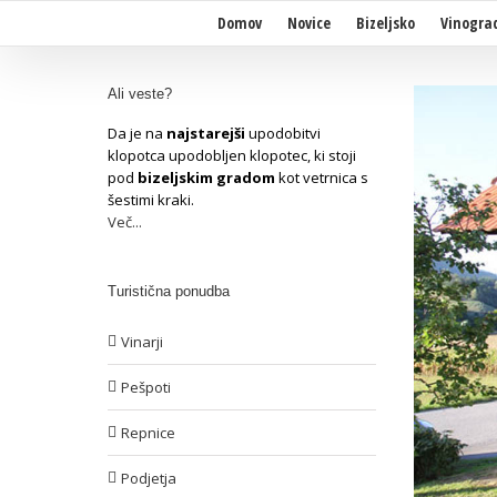
Domov
Novice
Bizeljsko
Vinogra
Ali veste?
Da je na
najstarejši
upodobitvi
klopotca upodobljen klopotec, ki stoji
pod
bizeljskim gradom
kot vetrnica s
šestimi kraki.
Več...
Turistična ponudba
Vinarji
Pešpoti
Repnice
Podjetja