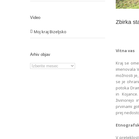
Video
Zbirka st
Moj kraj Bizeljsko
Vitna vas
Arhiv objav
Kraj se omen
Arhiv
imenovala V
objav
možnosti je, 
se je ohrani
potoka Dram
in Kojance.
živinorejo 
prvinami got
prej nedosto
Etnografsk
V preteklosti