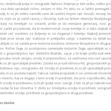
ino, obdelovali polja in vinograde. Njihovo življenje je bilo težko, veliko je 
 vsa dela opravljali ročno, strojev ni bilo. Pri delu so si lahko pomagali l
odji, ki so jih veliko naredili sami ali različni mojstri npr. kovači, mizarji, lo
ni vojni se je začel razvoj v Sloveniji, tudi na širšem območje Bizeljskega
darji na kmetijah so ostareli, prišlo je do menjave generacij, novi g
i začeli prizadevati, da bi modernizirali svoje kmetije in si tako olajšali d
imeli več sredstev za življenje in za vlaganja v kmetijo. Najbolj premo
ljati prve stroje npr. traktorje in priključke zanje, s katerimi so delali tud
abljati so se začele prve motorne kosilnice, motorne škropilnice in drugi 
tvo. Ročne žage so postopoma zamenjale motorne žage, uporabljati so se
 v gospodinjstvu npr. električni likalniki, saj je v te kraje prišla tudi ele
porabe novih strojev, orodij in pripomočkov, se večinoma niso več uporab
ki so jih uporabljali predniki. Začela se je tudi obnova hiš, gospodarskih po
bdelava njiv, vinogradov itd. Orodja in predmeti, ki so jih uporabljali pred
ala, in so postala napoti. Tako je začela propadati in se uničevati slovens
lo vseeno, kaj se dogaja s temi orodji in predmeti, me je to vzpodbudilo, d
 orodij in predmetov, ki bi jih ljudje sicer zavrgli. Z leti se jih je nabralo ka
 sedaj že kar obsežna. V zbirki so kmetijska orodja in predmeti, vinogra
 obrtniško orodje, predmeti za gospodinjstvo in drugi predmeti.
v zbirke: