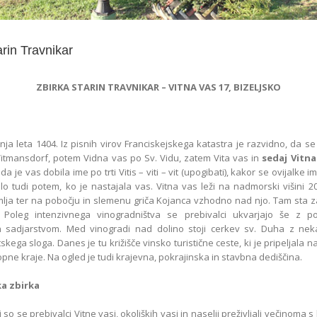
arin Travnikar
ZBIRKA STARIN TRAVNIKAR – VITNA VAS 17, BIZELJSKO
ja leta 1404. Iz pisnih virov Franciskejskega katastra je razvidno, da se
itmansdorf, potem Vidna vas po Sv. Vidu, zatem Vita vas in
sedaj Vitna
da je vas dobila ime po trti Vitis – viti – vit (upogibati), kakor se ovijalke 
lo tudi potem, ko je nastajala vas. Vitna vas leži na nadmorski višini 2
lja ter na pobočju in slemenu griča Kojanca vzhodno nad njo. Tam sta z
 Poleg intenzivnega vinogradništva se prebivalci ukvarjajo še z po
in sadjarstvom. Med vinogradi nad dolino stoji cerkev sv. Duha z neka
skega sloga. Danes je tu križišče vinsko turistične ceste, ki je pripeljala n
pne kraje. Na ogled je tudi krajevna, pokrajinska in stavbna dediščina.
a zbirka
 so se prebivalci Vitne vasi, okoliških vasi in naselij preživljali večinoma 