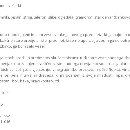
meti v zbirki
mniki, pisalni stroji, telefon, slike, ogledala, gramofon, star denar (bankovc
edno dopolnjujem in sem vesel vsakega novega predmeta, ki ga najdem o
akšno staro orodje ali star predmet, ki se ne uporablja več in ga ne potre
 zbirko, ga bom zelo vesel.
ja starih orodij in predmetov skušam ohraniti tudi stare vrste sadnega drev
dovnjaku so zasajene različne vrste sadnega drevja kot so: orehi, jablan
e bistrice, češnje, divje češnje, vinogradniške breskve, hruške (tepka, vin
relice, bela murva, in drevesa, ki jih poznam iz svoje mladosti: lipa, d
kostanj, bor, beke, pravi kostanj itd.
nikar
ko
 51 552
1 016