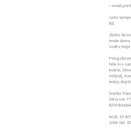
– ostali pred
radio spreje
itd.
Zbirko še v
imate doma k
sodil v mojo
Poleg zbiran
hiše in v sa
kutine, sliv
nešpelj, ma
leska, divji 
Srečko Trav
Vitna vas 17
8259 Bizeljs
tel.št. 07 49
GSM 041 87