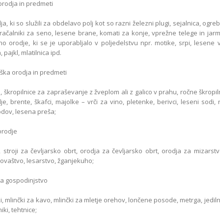
orodja in predmeti
dja, ki so služili za obdelavo polj kot so razni železni plugi, sejalnica, ogre
račalniki za seno, lesene brane, komati za konje, vprežne telege in jarmč
no orodje, ki se je uporabljalo v poljedelstvu npr. motike, srpi, lesene v
, pajkl, mlatilnica ipd.
ška orodja in predmeti
, škropilnice za zapraševanje z žveplom ali z galico v prahu, ročne škropiln
e, brente, škafci, majolke – vrči za vino, pletenke, berivci, leseni sodi, ri
odov, lesena preša;
orodje
ji, stroji za čevljarsko obrt, orodja za čevljarsko obrt, orodja za mizarstv
ovaštvo, lesarstvo, žganjekuho;
za gospodinjstvo
ki, mlinčki za kavo, mlinčki za mletje orehov, lončene posode, metrga, jedilni
iki, tehtnice;