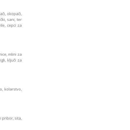
bači, okopači,
ki, sani, ter
ile, cepci za
ice, mlini za
gli, ključi za
o, kolarstvo,
 pribor, sita,