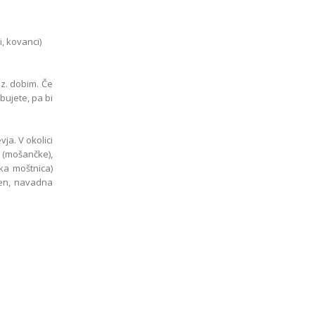
i, kovanci)
z. dobim. Če
bujete, pa bi
ja. V okolici
e (mošančke),
ska moštnica)
ren, navadna