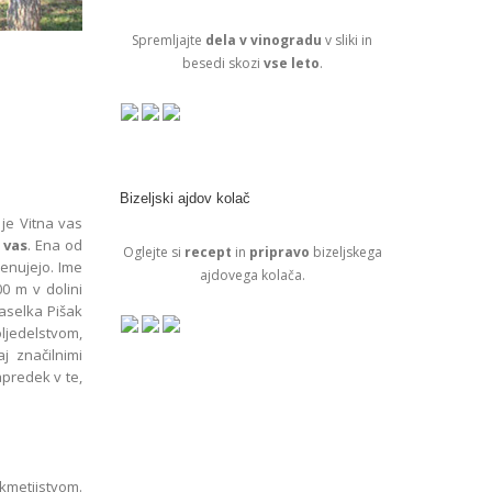
Spremljajte
dela v vinogradu
v sliki in
besedi skozi
vse leto
.
Bizeljski ajdov kolač
 je Vitna vas
 vas
. Ena od
Oglejte si
recept
in
pripravo
bizeljskega
imenujejo. Ime
ajdovega kolača.
00 m v dolini
aselka Pišak
ljedelstvom,
j značilnimi
apredek v te,
s kmetijstvom.