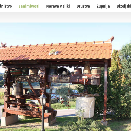
dništvo
Zanimivosti
Narava v sliki
Društva
Župnija
Bizeljsk