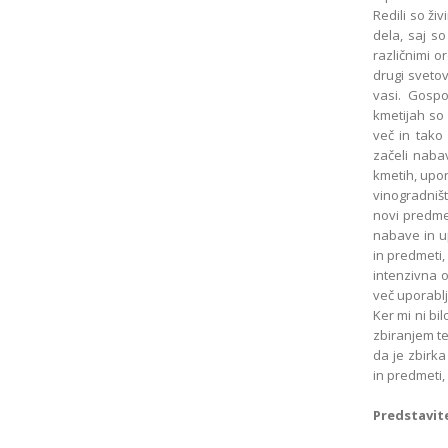
Redili so živ
dela, saj so
različnimi or
drugi svetov
vasi. Gospo
kmetijah so s
več in tako 
začeli nabav
kmetih, upor
vinogradniš
novi predmeti
nabave in u
in predmeti, 
intenzivna o
več uporablj
Ker mi ni bi
zbiranjem teh
da je zbirka
in predmeti,
Predstavite