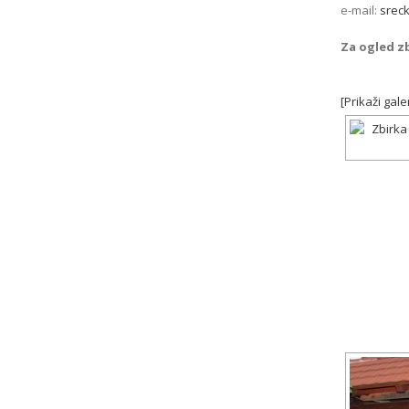
e-mail:
sreck
Za ogled zb
[Prikaži galer