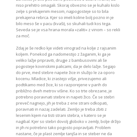
niso prehitro omagali. Skoraj obvezno se je kuhalo kislo
zelje s prekajenim mesom, najpogosteje so to bila
prekajena rebrca. Kjer so imeli koline bolj pozno in je
bilo meso še v pacu (kvaši), so skuhali tudi kos tega.
Seveda se je vsa hrana morala »zaliti« z vinom – so rekli
za moč.
Zdaj je še redko kje videti vinograd na kolje z rajsanim
koljem. Ponekod ga nadomestijo z žaganim, ki ga je
veliko lažje pripraviti, drugje z bambusovimi ali še
pogosteje kovinskimi palicami, da je delo lažje. Segajo
do prve, med stebre napete žice in služijo le za oporo
kocenu. Mladice, ki zrastejo višje, privezujemo ali
podtikamo med žice, ki so razporejene v parih do
približno dveh metrov višine. Ko so trte obrezane, je
potrebno poravnati stebre in napeti žico. Če se stebri
preveč nagnejo, jih je treba z ene strani odkopati,
poravnati in nazaj zadelati. Zemljo je treba zbiti z
lesenim kijem na tisti strani stebra, v katero se je
nagibal. Kjer so stebri dovolj globoko v zemlji, bolje držijo
in jih ni potrebno tako pogosto popravljati. Problem
nastane, če je plast zemlje tanjša in se steber ne da