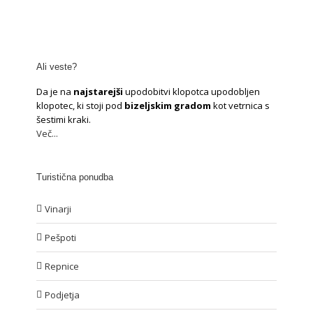
Ali veste?
Da je na
najstarejši
upodobitvi klopotca upodobljen
klopotec, ki stoji pod
bizeljskim gradom
kot vetrnica s
šestimi kraki.
Več...
Turistična ponudba
Vinarji
Pešpoti
Repnice
Podjetja