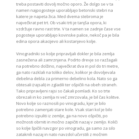
treba postaviti dovolj močno oporo. Že dolgo se v ta
namen najpogosteje uporabljajo betonski stebri na
katere je napeta žica. Med dvema stebroma je
največkrat pet trt. Ob vsaki trti je tanjša opora, ki
vzdržuje ravno rast trte. V ta namen se zadnje čase vse
pogosteje uporabljajo kovinske palice, nekoč pa je bila
edina opora akacijevo ali kostanjevo kolje.
Vinogradniki so kolje pripravljali dokler je bila zemlja
zasnežena ali zamrznjena. Podrto drevje so razžagali
na potrebno dolžino, največkrat dva in pol do tri metre,
ga nato razklali na toliko delov, kolikor je dovoljevala
debelina debla za primerno debelino kola. Nato so ga
obtesali (rajsali) in zgladili ter ošpičili na obeh straneh.
Tako pripravljeni rajsi so čakali pomladi. Ko so trte
obrezali in ko zemlja ni več zmrzovala, je bil čas kolitve.
Novo kolje so raznosili po vinogradu, kjer je bilo
potrebno zamenjati stare kole. Vsak stari kol je bilo
potrebno izpuliti iz zemlje, ga na novo ošpičiti, po
možnosti obrniti in močno zapičiti nazaj v zemljo. Količi
so kolje špičili navzgor po vinogradu, ga samo za silo
zataknili nazaj in nato navzdol učvrstili z močnim