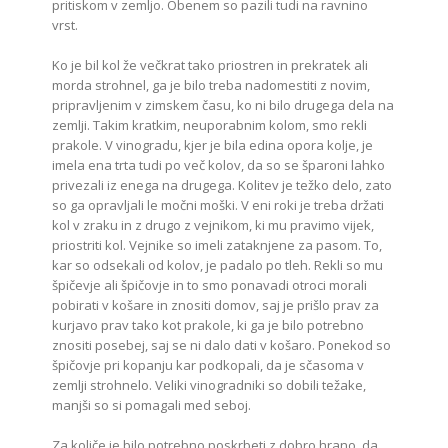
pritiskom v zemljo. Obenem so pazili tudi na ravnino
vrst.
Ko je bil kol že večkrat tako priostren in prekratek ali
morda strohnel, ga je bilo treba nadomestiti z novim,
pripravljenim v zimskem času, ko ni bilo drugega dela na
zemlji. Takim kratkim, neuporabnim kolom, smo rekli
prakole. V vinogradu, kjer je bila edina opora kolje, je
imela ena trta tudi po več kolov, da so se šparoni lahko
privezali iz enega na drugega. Kolitev je težko delo, zato
so ga opravljali le močni moški. V eni roki je treba držati
kol v zraku in z drugo z vejnikom, ki mu pravimo vijek,
priostriti kol. Vejnike so imeli zataknjene za pasom. To,
kar so odsekali od kolov, je padalo po tleh. Rekli so mu
špičevje ali špičovje in to smo ponavadi otroci morali
pobirati v košare in znositi domov, saj je prišlo prav za
kurjavo prav tako kot prakole, ki ga je bilo potrebno
znositi posebej, saj se ni dalo dati v košaro. Ponekod so
špičovje pri kopanju kar podkopali, da je sčasoma v
zemlji strohnelo. Veliki vinogradniki so dobili težake,
manjši so si pomagali med seboj.
Za količe je bilo potrebno poskrbeti z dobro hrano, da