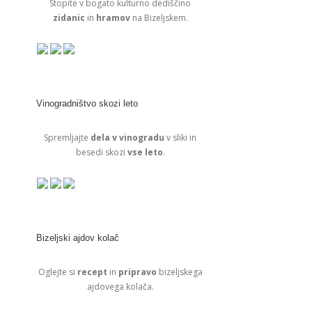
Stopite v bogato kulturno dediščino
zidanic
in
hramov
na Bizeljskem.
Vinogradništvo skozi leto
Spremljajte
dela v vinogradu
v sliki in
besedi skozi
vse leto
.
Bizeljski ajdov kolač
Oglejte si
recept
in
pripravo
bizeljskega
ajdovega kolača.