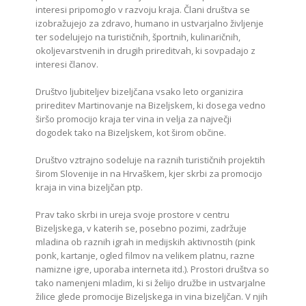
interesi pripomoglo v razvoju kraja. Člani društva se
izobražujejo za zdravo, humano in ustvarjalno življenje
ter sodelujejo na turističnih, športnih, kulinaričnih,
okoljevarstvenih in drugih prireditvah, ki sovpadajo z
interesi članov.
Društvo ljubiteljev bizeljčana vsako leto organizira
prireditev Martinovanje na Bizeljskem, ki dosega vedno
širšo promocijo kraja ter vina in velja za največji
dogodek tako na Bizeljskem, kot širom občine.
Društvo vztrajno sodeluje na raznih turističnih projektih
širom Slovenije in na Hrvaškem, kjer skrbi za promocijo
kraja in vina bizeljčan ptp.
Prav tako skrbi in ureja svoje prostore v centru
Bizeljskega, v katerih se, posebno pozimi, zadržuje
mladina ob raznih igrah in medijskih aktivnostih (pink
ponk, kartanje, ogled filmov na velikem platnu, razne
namizne igre, uporaba interneta itd.). Prostori društva so
tako namenjeni mladim, ki si želijo družbe in ustvarjalne
žilice glede promocije Bizeljskega in vina bizeljčan. V njih