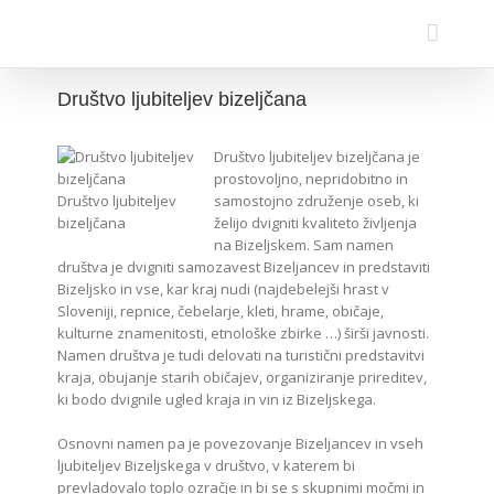
Društvo ljubiteljev bizeljčana
Društvo ljubiteljev bizeljčana je
prostovoljno, nepridobitno in
Društvo ljubiteljev
samostojno združenje oseb, ki
bizeljčana
želijo dvigniti kvaliteto življenja
na Bizeljskem. Sam namen
društva je dvigniti samozavest Bizeljancev in predstaviti
Bizeljsko in vse, kar kraj nudi (najdebelejši hrast v
Sloveniji, repnice, čebelarje, kleti, hrame, običaje,
kulturne znamenitosti, etnološke zbirke …) širši javnosti.
Namen društva je tudi delovati na turistični predstavitvi
kraja, obujanje starih običajev, organiziranje prireditev,
ki bodo dvignile ugled kraja in vin iz Bizeljskega.
Osnovni namen pa je povezovanje Bizeljancev in vseh
ljubiteljev Bizeljskega v društvo, v katerem bi
prevladovalo toplo ozračje in bi se s skupnimi močmi in