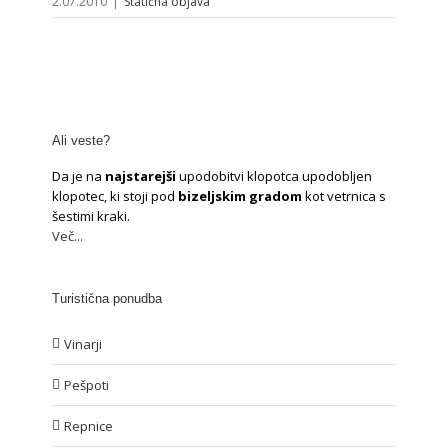
2.07.2010
|
Statična objava
Ali veste?
Da je na
najstarejši
upodobitvi klopotca upodobljen
klopotec, ki stoji pod
bizeljskim gradom
kot vetrnica s
šestimi kraki.
Več...
Turistična ponudba
Vinarji
Pešpoti
Repnice