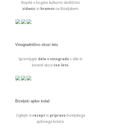
Stopite v bogato kulturno dediščino
zidanic
in
hramov
na Bizeljskem.
Vinogradništvo skozi leto
Spremljajte
dela v vinogradu
v sliki in
besedi skozi
vse leto
.
Bizeljski ajdov kolač
Oglejte si
recept
in
pripravo
bizeljskega
ajdovega kolača.