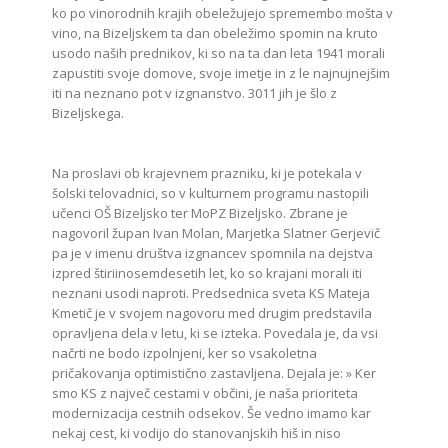
ko po vinorodnih krajih obeležujejo spremembo mošta v
vino, na Bizeljskem ta dan obeležimo spomin na kruto
usodo naših prednikov, ki so na ta dan leta 1941 morali
zapustiti svoje domove, svoje imetje in z le najnujnejšim
iti na neznano pot v izgnanstvo. 3011 jih je šlo z
Bizeljskega.
Na proslavi ob krajevnem prazniku, ki je potekala v
šolski telovadnici, so v kulturnem programu nastopili
učenci OŠ Bizeljsko ter MoPZ Bizeljsko. Zbrane je
nagovoril župan Ivan Molan, Marjetka Slatner Gerjevič
pa je v imenu društva izgnancev spomnila na dejstva
izpred štiriinosemdesetih let, ko so krajani morali iti
neznani usodi naproti. Predsednica sveta KS Mateja
Kmetič je v svojem nagovoru med drugim predstavila
opravljena dela v letu, ki se izteka. Povedala je, da vsi
načrti ne bodo izpolnjeni, ker so vsakoletna
pričakovanja optimistično zastavljena. Dejala je: » Ker
smo KS z največ cestami v občini, je naša prioriteta
modernizacija cestnih odsekov. Še vedno imamo kar
nekaj cest, ki vodijo do stanovanjskih hiš in niso