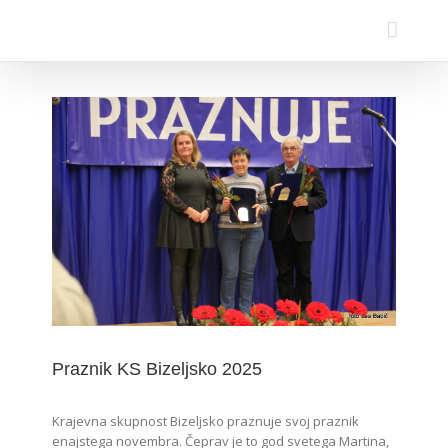
Praznik KS Bizeljsko 2025
Krajevna skupnost Bizeljsko praznuje svoj praznik
enajstega novembra. Čeprav je to god svetega Martina,