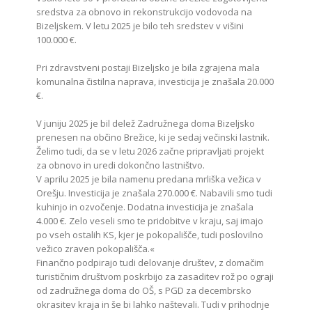
sredstva za obnovo in rekonstrukcijo vodovoda na
Bizeljskem. V letu 2025 je bilo teh sredstev v višini
100.000 €.
Pri zdravstveni postaji Bizeljsko je bila zgrajena mala
komunalna čistilna naprava, investicija je znašala 20.000
€.
V juniju 2025 je bil delež Zadružnega doma Bizeljsko
prenesen na občino Brežice, ki je sedaj večinski lastnik.
Želimo tudi, da se v letu 2026 začne pripravljati projekt
za obnovo in uredi dokončno lastništvo.
V aprilu 2025 je bila namenu predana mrliška vežica v
Orešju. Investicija je znašala 270.000 €. Nabavili smo tudi
kuhinjo in ozvočenje. Dodatna investicija je znašala
4.000 €. Zelo veseli smo te pridobitve v kraju, saj imajo
po vseh ostalih KS, kjer je pokopališče, tudi poslovilno
vežico zraven pokopališča.«
Finančno podpirajo tudi delovanje društev, z domačim
turističnim društvom poskrbijo za zasaditev rož po ograji
od zadružnega doma do OŠ, s PGD za decembrsko
okrasitev kraja in še bi lahko naštevali. Tudi v prihodnje