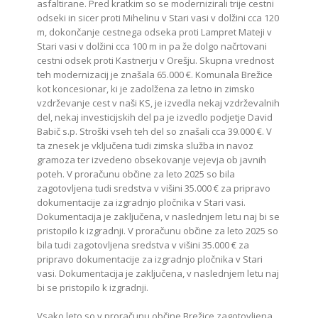
asfaltirane. Pred kratkim so se modernizirali trije cestni
odseki in sicer proti Mihelinu v Stari vasi v dolžini cca 120
m, dokončanje cestnega odseka proti Lampret Mateji v
Stari vasi v dolžini cca 100 m in pa že dolgo načrtovani
cestni odsek proti Kastnerju v Orešju. Skupna vrednost
teh modernizacij je znašala 65.000 €. Komunala Brežice
kot koncesionar, ki je zadolžena za letno in zimsko
vzdrževanje cest v naši KS, je izvedla nekaj vzdrževalnih
del, nekaj investicijskih del pa je izvedlo podjetje David
Babič s.p. Stroški vseh teh del so znašali cca 39.000 €. V
ta znesek je vključena tudi zimska služba in navoz
gramoza ter izvedeno obsekovanje vejevja ob javnih
poteh. V proračunu občine za leto 2025 so bila
zagotovljena tudi sredstva v višini 35.000 € za pripravo
dokumentacije za izgradnjo pločnika v Stari vasi.
Dokumentacija je zaključena, v naslednjem letu naj bi se
pristopilo k izgradnji. V proračunu občine za leto 2025 so
bila tudi zagotovljena sredstva v višini 35.000 € za
pripravo dokumentacije za izgradnjo pločnika v Stari
vasi. Dokumentacija je zaključena, v naslednjem letu naj
bi se pristopilo k izgradnji.
Vsako leto so v proračunu občine Brežice zagotovljena