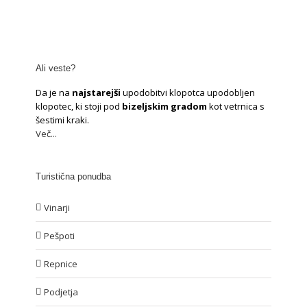
Ali veste?
Da je na
najstarejši
upodobitvi klopotca upodobljen
klopotec, ki stoji pod
bizeljskim gradom
kot vetrnica s
šestimi kraki.
Več...
Turistična ponudba
Vinarji
Pešpoti
Repnice
Podjetja