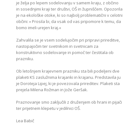
je želja po lepem sodelovanju v samem kraju, z občino
in sosednjimi kraji ter društvi, OŠ in župniščem. Opozorila
je na ekološke otoke, ki so najbolj problematični v celotni
občini: » Prosila bi, da vsak od vas pripomore k temu, da
bomo imeli urejen kraj.«
Zahvalila se je vsem sodelujočim pri pripravi prireditve,
nastopajočim ter svetnikom in svetnicam za
konstruktivno sodelovanje in pomoč ter čestitala ob
prazniku.
Ob letošnjem krajevnem prazniku sta bili podeljeni dve
plaketi KS zaslužnima krajanki in krajanu. Predstavila ju
je Doroteja Lipej, ki je povezovala prireditev. Plaketi sta
prejela Milena Rožman in Jože Geršak.
Praznovanje smo zaključili z druženjem ob hrani in pijači
ter prijetnem klepetu v jedilnici OŠ.
Lea Babič