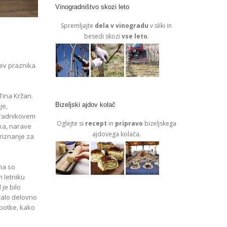
Vinogradništvo skozi leto
Spremljajte
dela v vinogradu
v sliki in
besedi skozi
vse leto
.
tev praznika
Tina Kržan.
Bizeljski ajdov kolač
je,
ogradnikovem
Oglejte si
recept
in
pripravo
bizeljskega
ika, narave
ajdovega kolača.
priznanje za
na so
m letniku
je bilo
iralo delovno
apotke, kako