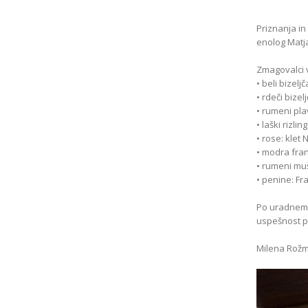
Priznanja in
enolog Matj
Zmagovalci 
• beli bizel
• rdeči bizel
• rumeni pla
• laški rizlin
• rose: klet 
• modra fran
• rumeni muš
• penine: F
Po uradnem d
uspešnost pr
Milena Rož