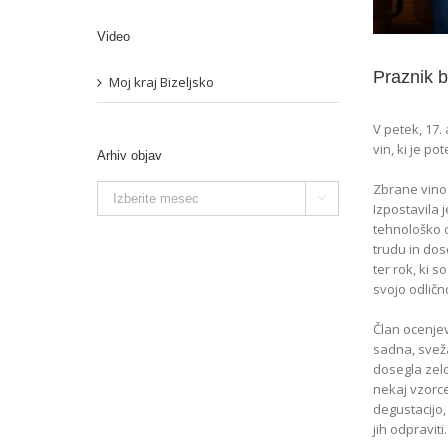
Video
Praznik b
Moj kraj Bizeljsko
V petek, 17.
vin, ki je p
Arhiv objav
Zbrane vinog
Arhiv

Izpostavila 
objav
tehnološko o
trudu in dos
ter rok, ki 
svojo odličn
Član ocenjev
sadna, sveža
dosegla zelo
nekaj vzorce
degustacijo,
jih odpraviti.