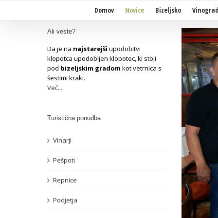
Domov
Novice
Bizeljsko
Vinograd
Ali veste?
Da je na
najstarejši
upodobitvi
klopotca upodobljen klopotec, ki stoji
pod
bizeljskim gradom
kot vetrnica s
šestimi kraki.
Več...
Turistična ponudba
Vinarji
Pešpoti
Repnice
Podjetja