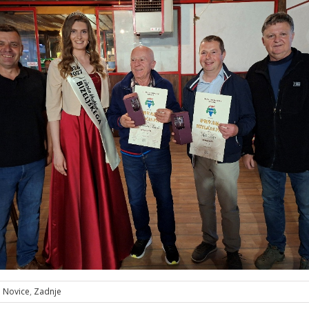
Novice
,
Zadnje