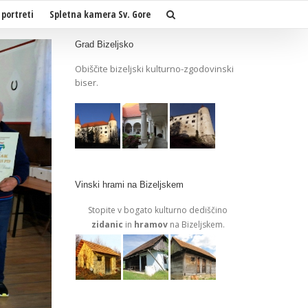
 portreti
Spletna kamera Sv. Gore
Grad Bizeljsko
Obiščite bizeljski kulturno-zgodovinski
biser.
Vinski hrami na Bizeljskem
Stopite v bogato kulturno dediščino
zidanic
in
hramov
na Bizeljskem.