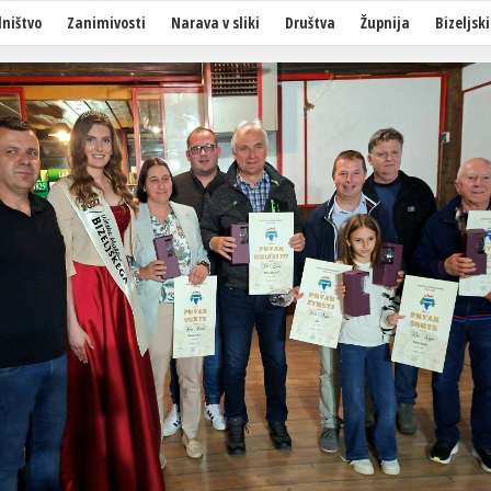
ništvo
Zanimivosti
Narava v sliki
Društva
Župnija
Bizeljski