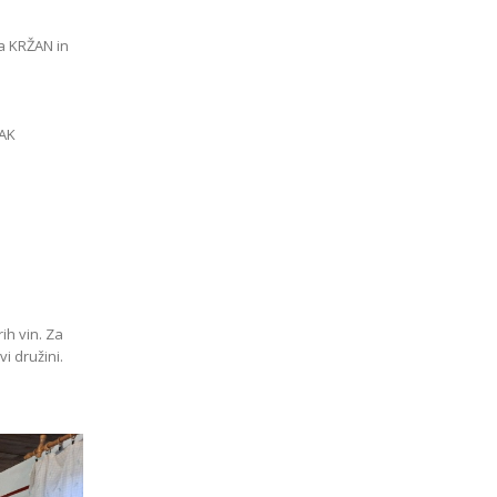
na KRŽAN in
RAK
ih vin. Za
i družini.