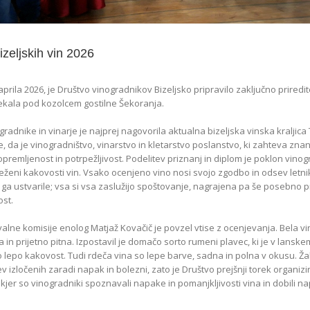
izeljskih vin 2026
 aprila 2026, je Društvo vinogradnikov Bizeljsko pripravilo zaključno priredi
otekala pod kozolcem gostilne Šekoranja.
radnike in vinarje je najprej nagovorila aktualna bizeljska vinska kraljica 
je, da je vinogradništvo, vinarstvo in kletarstvo poslanstvo, ki zahteva znan
premljenost in potrpežljivost. Podelitev priznanj in diplom je poklon vin
eženi kakovosti vin. Vsako ocenjeno vino nosi svojo zgodbo in odsev letn
so ga ustvarile; vsa si vsa zaslužijo spoštovanje, nagrajena pa še posebno 
ost.
alne komisije enolog Matjaž Kovačič je povzel vtise z ocenjevanja. Bela vi
 in prijetno pitna. Izpostavil je domačo sorto rumeni plavec, ki je v lanske
 lepo kakovost. Tudi rdeča vina so lepe barve, sadna in polna v okusu. Žal 
v izločenih zaradi napak in bolezni, zato je Društvo prejšnji torek organiz
 kjer so vinogradniki spoznavali napake in pomanjkljivosti vina in dobili n