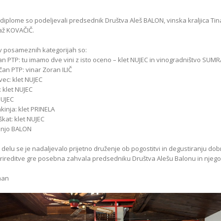
 diplome so podeljevali predsednik Društva Aleš BALON, vinska kraljica Ti
až KOVAČIČ.
v posameznih kategorijah so:
jčan PTP: tu imamo dve vini z isto oceno – klet NUJEC in vinogradništvo SUM
jčan PTP: vinar Zoran ILIČ
vec: klet NUJEC
g: klet NUJEC
NUJEC
kinja: klet PRINELA
kat: klet NUJEC
ranjo BALON
elu se je nadaljevalo prijetno druženje ob pogostitvi in degustiranju dobr
ireditve gre posebna zahvala predsedniku Društva Alešu Balonu in njegov
man