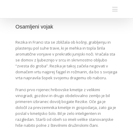
Osamljeni vojak
Rezika in Franci sta se zbližala ob košnji, grabljenju in
plastenju pol suhe trave, ki je mehka in topla širila
aromatične vonjave v prekratki junijski noči. Vračala sta
se domov z ljubeznijo v srcu in skrivnostno obljubo
“zvesta do groba”. Rezika je takoj začela negovati v
domačem vrtu najprej fajgel in rožmarin, da bo s svojega
vrta napravila šopek svojemu dragemu ob naboru.
Franci prvo rojenec hribovske kmetije z velikimi
vinogradi, gozdovi in drugo obdelovalno zemljo je bil
primeren izbranec dovolj bogate Rezike. Oče ga je
določil za prevzemnika kmetije in gospodarja, zato ga je
poslal v kmetijsko šolo. Bil je zelo inteligenten in
razgledan. Starši od obeh so imeli velike stanovanjske
hiše nabito polne z številnimi družinskimi člani.