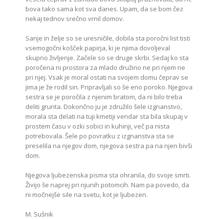
bova tako sama kot sva danes. Upam, da se bom čez
nekaj tednov srečno vrnil domov.
Sanje in želje so se uresničile, dobila sta poročni list tisti
vsemogočni košček papirja, ki je njima dovoljeval
skupno življenje. Začele so se druge skrbi. Sedaj ko sta
poročena ni prostora za mlado družino ne pri njem ne
pri njej. Vsak je moral ostati na svojem domu čeprav se
jima je že rodil sin. Pripravljali so še eno poroko. Njegova
sestra se je poročila z njenim bratom, da ni bilo treba
deliti grunta. Dokončno ju je združilo šele izgnanstvo,
morala sta delati na tuji kmetiji vendar sta bila skupaj v
prostem času v ozki sobici in kuhinji, več pa nista
potrebovala. Šele po povratku z izgnanstva sta se
preselila na njegov dom, njegova sestra pa na njen bivši
dom.
Njegova ljubezenska pisma sta ohranila, do svoje smrti.
Živijo še naprej pri njunih potomcih. Nam pa povedo, da
ni močnejše sile na svetu, kot je ljubezen.
M. Sušnik