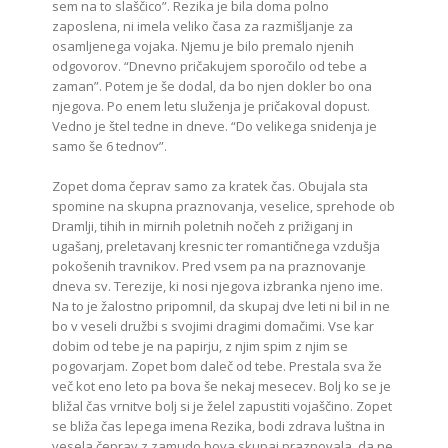
sem na to slaščico”. Rezika je bila doma polno
zaposlena, ni imela veliko časa za razmišljanje za
osamljenega vojaka. Njemu je bilo premalo njenih
odgovorov. “Dnevno pričakujem sporočilo od tebe a
zaman”. Potem je še dodal, da bo njen dokler bo ona
njegova. Po enem letu služenja je pričakoval dopust.
Vedno je štel tedne in dneve. “Do velikega snidenja je
samo še 6 tednov”.
Zopet doma čeprav samo za kratek čas. Obujala sta
spomine na skupna praznovanja, veselice, sprehode ob
Dramlji, tihih in mirnih poletnih nočeh z prižiganj in
ugašanj, preletavanj kresnic ter romantičnega vzdušja
pokošenih travnikov. Pred vsem pa na praznovanje
dneva sv. Terezije, ki nosi njegova izbranka njeno ime.
Na to je žalostno pripomnil, da skupaj dve leti ni bil in ne
bo v veseli družbi s svojimi dragimi domačimi. Vse kar
dobim od tebe je na papirju, z njim spim z njim se
pogovarjam. Zopet bom daleč od tebe. Prestala sva že
več kot eno leto pa bova še nekaj mesecev. Bolj ko se je
bližal čas vrnitve bolj si je želel zapustiti vojaščino. Zopet
se bliža čas lepega imena Rezika, bodi zdrava luštna in
vesela čeprav z zamudo bova skupaj praznovala, da ne