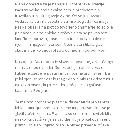
Njena domačija se je nahajala v dolini reke Dramlje,
imeli so veliko obdelovalne zemlje predvsem njiv,
travnikov in veliko goveje živine. On se je povzpel
večkrat na dan na vzpetino za hišo pogledat, če mu je
Rezika obesila na plot dogovorjeno znamenje, to so bile
po navadi njene obleke. Srečevala sta se pri vsakem
kmečkem opravilu, kasneje sta tudi hodila na delo k
njenim in njegovim staršem. Vedno sta stikala glavi
skupaj v veliko zadovoljstvo domačih in sorodnikov.
Nastopil je čas nabora in služenja obveznega vojaškega
roka za dobo dveh let. Šopek dobljen ob slovesu od
ljubljene osebe je posušil in ga nosil na srčni strani. Da
je bil njen izbranec zelo razgledan je bilo razvidno tudi iz
njegovih pisem, ki jih je redno pošiljal z dolgočasne
kasarne v Beogradu.
Že majhno drobceno pisemce, da vedeti da je vsebina
lahko samo ljubezenska. “Samo mojemu sončku” se je
glasil začetek pisma. Francetu so se ure in dnevi vlekli v
neskončnost. Živel je za tisti dan ko je pričakoval njeno
pismo. Ob slabi vojaški hrani je pismo primerjal. “Čakal