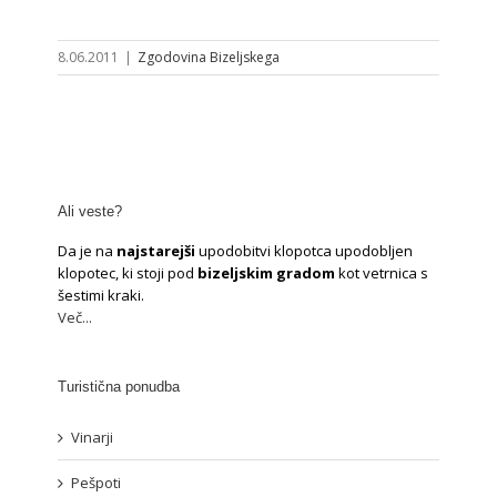
8.06.2011
|
Zgodovina Bizeljskega
Ali veste?
Da je na
najstarejši
upodobitvi klopotca upodobljen
klopotec, ki stoji pod
bizeljskim gradom
kot vetrnica s
šestimi kraki.
Več...
Turistična ponudba
Vinarji
Pešpoti