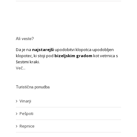
Ali veste?
Da je na
najstarejši
upodobitvi klopotca upodobljen
klopotec, ki stoji pod
bizeljskim gradom
kot vetrnica s
šestimi kraki.
Več...
Turistična ponudba
Vinarji
Pešpoti
Repnice