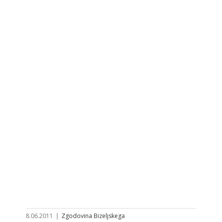
8.06.2011
|
Zgodovina Bizeljskega