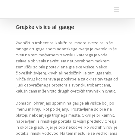
Grajske vislice ali gauge
Zvončki in trobentice, kalužnice, modre zvezdice in še
mnogo drugega spomladanskega cvetja je cvetelo in še
cveti na tem močvirnem travniku, katerega je voda
zalivala ob vsaki nevihti. Na neuporabnem mokrem
zemljišču so bile postavljene grajske vislice.
Veliko
človeških življenj, krivih ali nedolžnih, je tam ugasnilo.
Nihče drug kot narava je poskrbela za okrasitev tega od
ljudi osovraženega prostora z zvončki, trobenticami,
kalužnicami in še vrsto drugih cvetočih travniških cvetic.
Domačini ohranjajo spomin na gauge ali vislice bolj po
imenu in kraju kot po dejanju. Postavljene so bile na
platoju nekdanjega trojnega mesta. Okvir je bil kamnit,
napravljen iz rimskega portala. Iz višjih predelov Orešja
in okolice gradu, kjer je bilo nekoč veliko vodnih virov, je
potekal rimski vodovod. Na tem mestu je še vedno jama