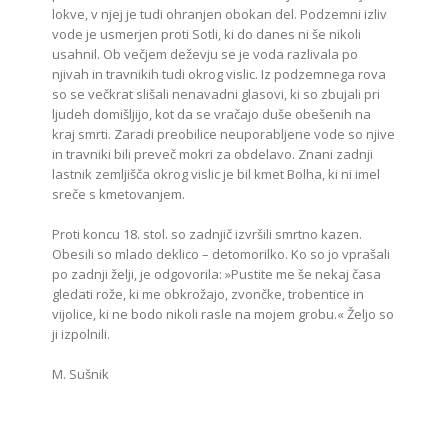
lokve, v njej je tudi ohranjen obokan del. Podzemni izliv
vode je usmerjen proti Sotli, ki do danes ni še nikoli
usahnil. Ob večjem deževju se je voda razlivala po
njivah in travnikih tudi okrog vislic. Iz podzemnega rova
so se večkrat slišali nenavadni glasovi, ki so zbujali pri
ljudeh domišljijo, kot da se vračajo duše obešenih na
kraj smrti. Zaradi preobilice neuporabljene vode so njive
in travniki bili preveč mokri za obdelavo. Znani zadnji
lastnik zemljišča okrog vislic je bil kmet Bolha, ki ni imel
sreče s kmetovanjem.
Proti koncu 18. stol. so zadnjič izvršili smrtno kazen.
Obesili so mlado deklico – detomorilko. Ko so jo vprašali
po zadnji želji, je odgovorila: »Pustite me še nekaj časa
gledati rože, ki me obkrožajo, zvončke, trobentice in
vijolice, ki ne bodo nikoli rasle na mojem grobu.« Željo so
ji izpolnili.
M. Sušnik