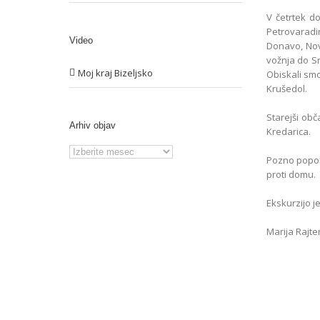
V četrtek d
Petrovaradi
Video
Donavo, Novi
vožnja do Sr
Moj kraj Bizeljsko
Obiskali smo
Krušedol.
Starejši obč
Arhiv objav
Kredarica.
Arhiv
Pozno popold
objav
proti domu.
Ekskurzijo j
Marija Rajter