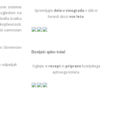
mbne sisteme
Spremljajte
dela v vinogradu
v sliki in
razgledom na
besedi skozi
vse leto
.
ledila kratka
književnosti.
i še samostan
tvo Slovencev
Bizeljski ajdov kolač
 odpeljali
Oglejte si
recept
in
pripravo
bizeljskega
ajdovega kolača.