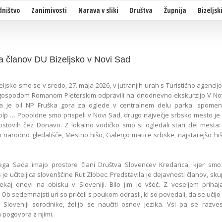
dništvo
Zanimivosti
Narava v sliki
Društva
Župnija
Bizeljsk
a članov DU Bizeljsko v Novi Sad
eljsko smo se v sredo, 27. maja 2026, v jutranjih urah s Turistično agencij
gospodom Romanom Pleterskim odpravili na dnodnevno ekskurzijo V No
ja je bil NP Fruška gora za oglede v centralnem delu parka: spomen
tolp … Popoldne smo prispeli v Novi Sad, drugo največje srbsko mesto j
ostovih čez Donavo. Z lokalno vodičko smo si ogledali stari del mesta: p
 narodno gledališče, Mestno hišo, Galerijo matice srbske, najstarejšo h
ga Sada imajo prostore člani Društva Slovencev Kredarica, kjer smo j
 je učiteljica slovenščine Rut Zlobec. Predstavila je dejavnosti članov, sku
ekaj dnevi na obisku v Sloveniji. Bilo jim je všeč. Z veseljem priha
 Ob sedemnajsti uri so pričeli s poukom odrasli, ki so povedali, da se učijo
 Sloveniji sorodnike, želijo se naučiti osnov jezika. Vsi pa se razves
 pogovora z njimi.