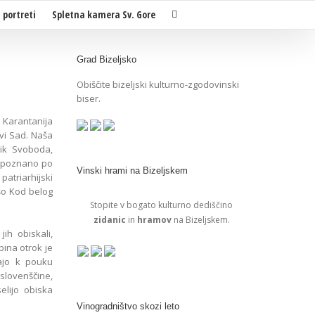
i portreti
Spletna kamera Sv. Gore
Grad Bizeljsko
Obiščite bizeljski kulturno-zgodovinski
biser.
o Karantanija
vi Sad.
Naša
ik Svoboda,
e poznano po
Vinski hrami na Bizeljskem
atriarhijski
išo Kod belog
Stopite v bogato kulturno dediščino
zidanic
in
hramov
na Bizeljskem.
ih obiskali,
pina otrok je
jajo k pouku
 slovenščine,
elijo obiska
Vinogradništvo skozi leto