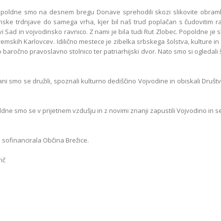
opoldne smo na desnem bregu Donave sprehodili skozi slikovite obra
nske trdnjave do samega vrha, kjer bil naš trud poplačan s čudovitim 
 Sad in vojvodinsko ravnico. Z nami je bila tudi Rut Zlobec. Popoldne je s
emskih Karlovcev. Idilično mestece je zibelka srbskega šolstva, kulture in 
 baročno pravoslavno stolnico ter patriarhijski dvor. Nato smo si ogledal
ani smo se družili, spoznali kulturno dediščino Vojvodine in obiskali Druš
ne smo se v prijetnem vzdušju in z novimi znanji zapustili Vojvodino in se
e sofinancirala Občina Brežice.
ič