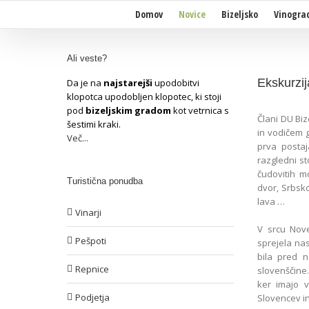
Domov
Novice
Bizeljsko
Vinogra
Ali veste?
Ekskurzij
Da je na
najstarejši
upodobitvi
klopotca upodobljen klopotec, ki stoji
pod
bizeljskim gradom
kot vetrnica s
Člani DU Biz
šestimi kraki.
in vodičem 
Več...
prva posta
razgledni s
čudovitih m
Turistična ponudba
dvor, Srbsko
lava …
Vinarji
V srcu Nove
Pešpoti
sprejela nas
bila pred n
Repnice
slovenščine.
ker imajo v
Podjetja
Slovencev in