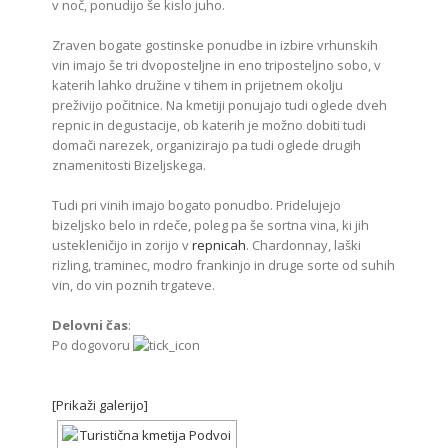
v noč, ponudijo še kislo juho.
Zraven bogate gostinske ponudbe in izbire vrhunskih
vin imajo še tri dvoposteljne in eno triposteljno sobo, v
katerih lahko družine v tihem in prijetnem okolju
preživijo počitnice. Na kmetiji ponujajo tudi oglede dveh
repnic in degustacije, ob katerih je možno dobiti tudi
domači narezek, organizirajo pa tudi oglede drugih
znamenitosti Bizeljskega.
Tudi pri vinih imajo bogato ponudbo. Pridelujejo
bizeljsko belo in rdeče, poleg pa še sortna vina, ki jih
ustekleničijo in zorijo v
repnicah
. Chardonnay, laški
rizling, traminec, modro frankinjo in druge sorte od suhih
vin, do vin poznih trgateve.
Delovni čas
:
Po dogovoru
[Prikaži galerijo]