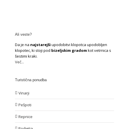
Ali veste?
Da je na
najstarejši
upodobitvi klopotca upodobljen
klopotec, ki stoji pod
bizeljskim gradom
kot vetrnica s
šestimi kraki.
Več...
Turistična ponudba
Vinarji
Pešpoti
Repnice
Podjetja