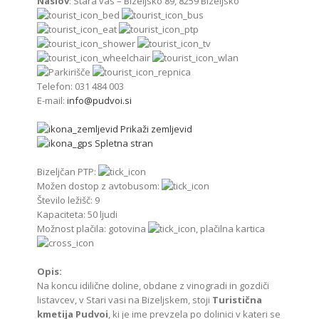
Naslov
: Stara vas – Bizeljsko 89, 8259 Bizeljsko
Telefon: 031 484 003
E-mail:
info@pudvoi.si
Prikaži zemljevid
Spletna stran
Bizeljčan PTP:
Možen dostop z avtobusom:
Število ležišč: 9
Kapaciteta: 50 ljudi
Možnost plačila: gotovina
, plačilna kartica
Opis:
Na koncu idilične doline, obdane z vinogradi in gozdiči
listavcev, v Stari vasi na Bizeljskem, stoji
Turistična
kmetija Pudvoi
, ki je ime prevzela po dolinici v kateri se