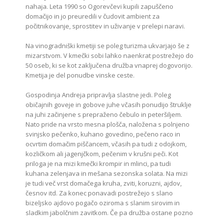
nahaja. Leta 1990 so Ogorevčevi kupili zapuščeno
domačijo in jo preuredili v čudovit ambient za
počitnikovanje, sprostitev in uživanje v prelepi naravi.
Na vinogradniški kmetiji se poleg turizma ukvarjajo še z
mizarstvom. V kmečki sobi lahko naenkrat postrežejo do
50 oseb, ki se kot zaključena družba vnaprej dogovorijo.
Kmetija je del ponudbe vinske ceste.
Gospodinja Andreja pripravlja slastne jedi. Poleg
običajnih goveje in gobove juhe včasih ponudijo štruklje
na juhi začinjene s prepraženo čebulo in peteršiljem.
Nato pride na vrsto mesna plošča, naložena s polnjeno
svinjsko pečenko, kuhano govedino, pečeno raco in
ocvrtim domačim piščancem, včasih pa tudi z odojkom,
kozličkom ali jagenjčkom, pečenim v krušni peči. Kot
priloga je na mizi kmečki krompir in mlinci, pa tudi
kuhana zelenjava in mešana sezonska solata. Na mizi
je tudi več vrst domačega kruha, zviti, koruzni, ajdov,
česnov itd. Za konec ponavadi postrežejo s slano
bizeljsko ajdovo pogačo oziroma s slanim sirovim in
sladkim jabolčnim zavitkom. Če pa družba ostane pozno