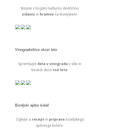
Stopite v bogato kulturno dediščino
zidanic
in
hramov
na Bizeljskem.
Vinogradništvo skozi leto
Spremljajte
dela v vinogradu
v sliki in
besedi skozi
vse leto
.
Bizeljski ajdov kolač
Oglejte si
recept
in
pripravo
bizeljskega
ajdovega kolača.